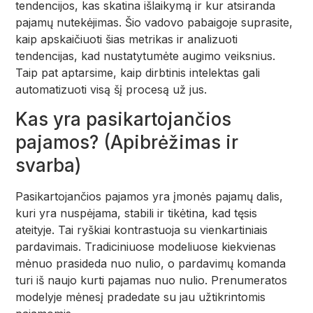
tendencijos, kas skatina išlaikymą ir kur atsiranda
pajamų nutekėjimas. Šio vadovo pabaigoje suprasite,
kaip apskaičiuoti šias metrikas ir analizuoti
tendencijas, kad nustatytumėte augimo veiksnius.
Taip pat aptarsime, kaip dirbtinis intelektas gali
automatizuoti visą šį procesą už jus.
Kas yra pasikartojančios
pajamos? (Apibrėžimas ir
svarba)
Pasikartojančios pajamos yra įmonės pajamų dalis,
kuri yra nuspėjama, stabili ir tikėtina, kad tęsis
ateityje. Tai ryškiai kontrastuoja su vienkartiniais
pardavimais. Tradiciniuose modeliuose kiekvienas
mėnuo prasideda nuo nulio, o pardavimų komanda
turi iš naujo kurti pajamas nuo nulio. Prenumeratos
modelyje mėnesį pradedate su jau užtikrintomis