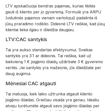
LTV apskaičiuoja bendras pajamas, kurias tikitės
gauti iš kliento per jo gyvenimą. Formulė yra ARPU
(vidutinės pajamos vienam vartotojui) padalinta iš
jūsų praradimo rodiklio. Didesnė LTV reiškia, kad jūsų
klientai lieka ilgiau ir išleidžia daugiau.
LTV:CAC santykis
Tai yra aukso standartas efektyvumui. Sveikas
santykis yra 3:1 ar didesnis. Tai reiškia, kad už
kiekvieną 1 € įsigijimo išlaidų uždirbate 3 € gyvenimo
vertės. Jei santykis yra mažesnis, jūs išleidžiate per
daug augimui.
Mėnesiai CAC atgauti
Tai matuoja, kiek laiko užtrunka atgauti kliento
įsigijimo išlaidas. Greičiau visada yra geriau. Idealiu
atveju turėtumėte atgauti savo įsigijimo išlaidas per