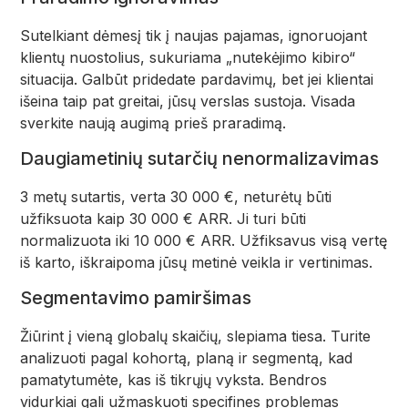
Sutelkiant dėmesį tik į naujas pajamas, ignoruojant
klientų nuostolius, sukuriama „nutekėjimo kibiro“
situacija. Galbūt pridedate pardavimų, bet jei klientai
išeina taip pat greitai, jūsų verslas sustoja. Visada
sverkite naują augimą prieš praradimą.
Daugiametinių sutarčių nenormalizavimas
3 metų sutartis, verta 30 000 €, neturėtų būti
užfiksuota kaip 30 000 € ARR. Ji turi būti
normalizuota iki 10 000 € ARR. Užfiksavus visą vertę
iš karto, iškraipoma jūsų metinė veikla ir vertinimas.
Segmentavimo pamiršimas
Žiūrint į vieną globalų skaičių, slepiama tiesa. Turite
analizuoti pagal kohortą, planą ir segmentą, kad
pamatytumėte, kas iš tikrųjų vyksta. Bendros
vidurkiai gali užmaskuoti specifines problemas