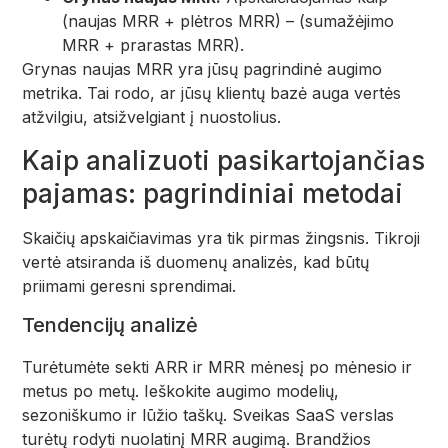
(naujas MRR + plėtros MRR) – (sumažėjimo
MRR + prarastas MRR).
Grynas naujas MRR yra jūsų pagrindinė augimo
metrika. Tai rodo, ar jūsų klientų bazė auga vertės
atžvilgiu, atsižvelgiant į nuostolius.
Kaip analizuoti pasikartojančias
pajamas: pagrindiniai metodai
Skaičių apskaičiavimas yra tik pirmas žingsnis. Tikroji
vertė atsiranda iš duomenų analizės, kad būtų
priimami geresni sprendimai.
Tendencijų analizė
Turėtumėte sekti ARR ir MRR mėnesį po mėnesio ir
metus po metų. Ieškokite augimo modelių,
sezoniškumo ir lūžio taškų. Sveikas SaaS verslas
turėtų rodyti nuolatinį MRR augimą. Brandžios