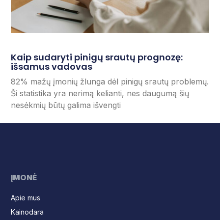
Kaip sudaryti pinigų srautų prognozę:
išsamus vadovas
82% mažų įmonių žlunga dėl pinigų srautų problemų.
Ši statistika yra nerimą kelianti, nes daugumą šių
nesėkmių būtų galima išvengti
ĮMONĖ
Apie mus
Kainodara