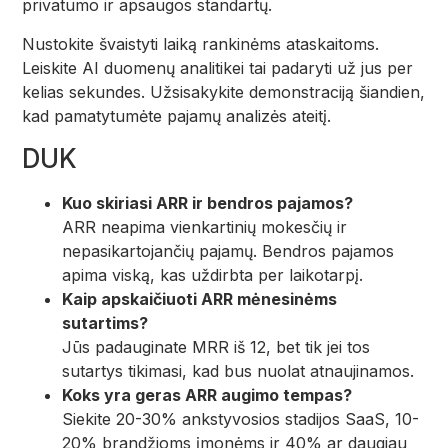
privatumo ir apsaugos standartų.
Nustokite švaistyti laiką rankinėms ataskaitoms.
Leiskite AI duomenų analitikei tai padaryti už jus per
kelias sekundes. Užsisakykite demonstraciją šiandien,
kad pamatytumėte pajamų analizės ateitį.
DUK
Kuo skiriasi ARR ir bendros pajamos?
ARR neapima vienkartinių mokesčių ir
nepasikartojančių pajamų. Bendros pajamos
apima viską, kas uždirbta per laikotarpį.
Kaip apskaičiuoti ARR mėnesinėms
sutartims?
Jūs padauginate MRR iš 12, bet tik jei tos
sutartys tikimasi, kad bus nuolat atnaujinamos.
Koks yra geras ARR augimo tempas?
Siekite 20-30% ankstyvosios stadijos SaaS, 10-
20% brandžioms įmonėms ir 40% ar daugiau