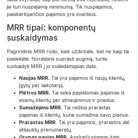
jie turi nuspėjamą minimumą. Tik nuspėjamos,
pasikartojančios pajamos yra svarbios.
MRR tipai: komponentų
suskaidymas
Pagrindinis MRR rodo, kiek uždirbate, bet ne kaip tai
pasiekėte. Norėdami suprasti augimą, turite
suskaidyti MRR į jo sudedamąsias dalis.
Naujas MRR.
Tai yra pajamos iš naujų klientų,
įgytų per laikotarpį.
Plėtros MRR.
Tai seka papildomas pajamas iš
esamų klientų per atnaujinimus ir priedus.
Sumažėjimo MRR.
Tai reiškia prarastas
pajamas iš klientų, kurie sumažina savo planus.
Prarastas MRR.
Tai yra pajamos, prarastos dėl
atšauktų prenumeratų.
Grynas naujas MRR.
Apskaičiuojamas kaip