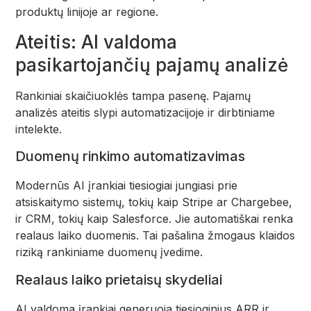
produktų linijoje ar regione.
Ateitis: AI valdoma
pasikartojančių pajamų analizė
Rankiniai skaičiuoklės tampa pasenę. Pajamų
analizės ateitis slypi automatizacijoje ir dirbtiniame
intelekte.
Duomenų rinkimo automatizavimas
Modernūs AI įrankiai tiesiogiai jungiasi prie
atsiskaitymo sistemų, tokių kaip Stripe ar Chargebee,
ir CRM, tokių kaip Salesforce. Jie automatiškai renka
realaus laiko duomenis. Tai pašalina žmogaus klaidos
riziką rankiniame duomenų įvedime.
Realaus laiko prietaisų skydeliai
AI valdoma įrankiai generuoja tiesioginius ARR ir