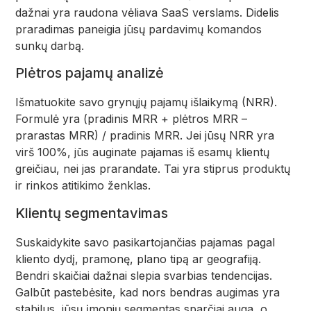
dažnai yra raudona vėliava SaaS verslams. Didelis
praradimas paneigia jūsų pardavimų komandos
sunkų darbą.
Plėtros pajamų analizė
Išmatuokite savo grynųjų pajamų išlaikymą (NRR).
Formulė yra (pradinis MRR + plėtros MRR –
prarastas MRR) / pradinis MRR. Jei jūsų NRR yra
virš 100%, jūs auginate pajamas iš esamų klientų
greičiau, nei jas prarandate. Tai yra stiprus produktų
ir rinkos atitikimo ženklas.
Klientų segmentavimas
Suskaidykite savo pasikartojančias pajamas pagal
kliento dydį, pramonę, plano tipą ar geografiją.
Bendri skaičiai dažnai slepia svarbias tendencijas.
Galbūt pastebėsite, kad nors bendras augimas yra
stabilus, jūsų įmonių segmentas sparčiai auga, o