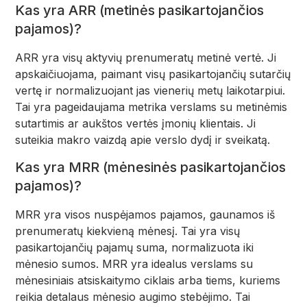
Kas yra ARR (metinės pasikartojančios
pajamos)?
ARR yra visų aktyvių prenumeratų metinė vertė. Ji
apskaičiuojama, paimant visų pasikartojančių sutarčių
vertę ir normalizuojant jas vienerių metų laikotarpiui.
Tai yra pageidaujama metrika verslams su metinėmis
sutartimis ar aukštos vertės įmonių klientais. Ji
suteikia makro vaizdą apie verslo dydį ir sveikatą.
Kas yra MRR (mėnesinės pasikartojančios
pajamos)?
MRR yra visos nuspėjamos pajamos, gaunamos iš
prenumeratų kiekvieną mėnesį. Tai yra visų
pasikartojančių pajamų suma, normalizuota iki
mėnesio sumos. MRR yra idealus verslams su
mėnesiniais atsiskaitymo ciklais arba tiems, kuriems
reikia detalaus mėnesio augimo stebėjimo. Tai