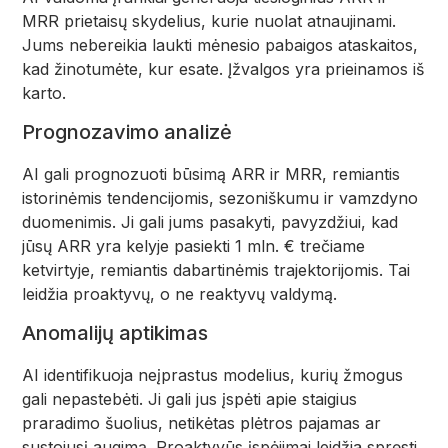
MRR prietaisų skydelius, kurie nuolat atnaujinami.
Jums nebereikia laukti mėnesio pabaigos ataskaitos,
kad žinotumėte, kur esate. Įžvalgos yra prieinamos iš
karto.
Prognozavimo analizė
AI gali prognozuoti būsimą ARR ir MRR, remiantis
istorinėmis tendencijomis, sezoniškumu ir vamzdyno
duomenimis. Ji gali jums pasakyti, pavyzdžiui, kad
jūsų ARR yra kelyje pasiekti 1 mln. € trečiame
ketvirtyje, remiantis dabartinėmis trajektorijomis. Tai
leidžia proaktyvų, o ne reaktyvų valdymą.
Anomalijų aptikimas
AI identifikuoja neįprastus modelius, kurių žmogus
gali nepastebėti. Ji gali jus įspėti apie staigius
praradimo šuolius, netikėtas plėtros pajamas ar
sustojusį augimą. Proaktyvūs įspėjimai leidžia spręsti