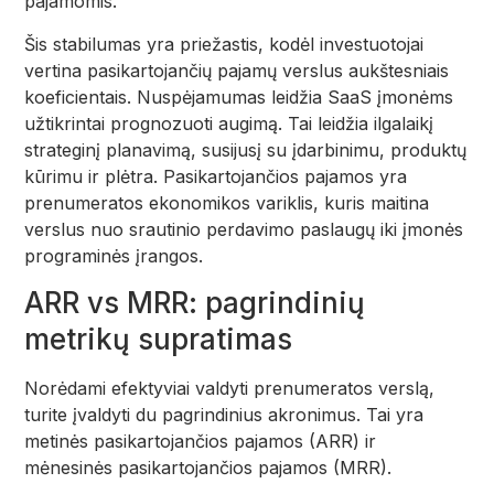
pajamomis.
Šis stabilumas yra priežastis, kodėl investuotojai
vertina pasikartojančių pajamų verslus aukštesniais
koeficientais. Nuspėjamumas leidžia SaaS įmonėms
užtikrintai prognozuoti augimą. Tai leidžia ilgalaikį
strateginį planavimą, susijusį su įdarbinimu, produktų
kūrimu ir plėtra. Pasikartojančios pajamos yra
prenumeratos ekonomikos variklis, kuris maitina
verslus nuo srautinio perdavimo paslaugų iki įmonės
programinės įrangos.
ARR vs MRR: pagrindinių
metrikų supratimas
Norėdami efektyviai valdyti prenumeratos verslą,
turite įvaldyti du pagrindinius akronimus. Tai yra
metinės pasikartojančios pajamos (ARR) ir
mėnesinės pasikartojančios pajamos (MRR).