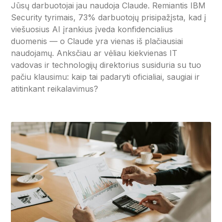
Jūsų darbuotojai jau naudoja Claude. Remiantis IBM
Security tyrimais, 73% darbuotojų prisipažįsta, kad į
viešuosius AI įrankius įveda konfidencialius
duomenis — o Claude yra vienas iš plačiausiai
naudojamų. Anksčiau ar vėliau kiekvienas IT
vadovas ir technologijų direktorius susiduria su tuo
pačiu klausimu: kaip tai padaryti oficialiai, saugiai ir
atitinkant reikalavimus?