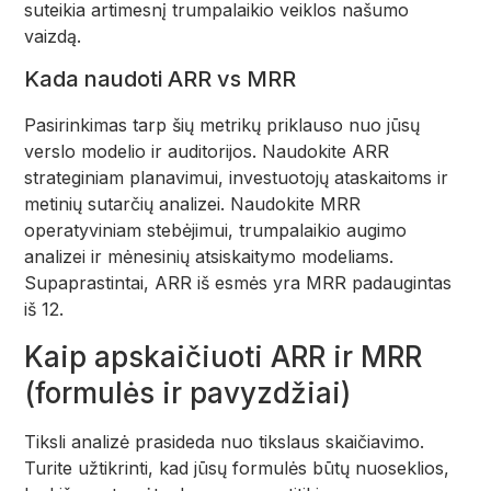
suteikia artimesnį trumpalaikio veiklos našumo
vaizdą.
Kada naudoti ARR vs MRR
Pasirinkimas tarp šių metrikų priklauso nuo jūsų
verslo modelio ir auditorijos. Naudokite ARR
strateginiam planavimui, investuotojų ataskaitoms ir
metinių sutarčių analizei. Naudokite MRR
operatyviniam stebėjimui, trumpalaikio augimo
analizei ir mėnesinių atsiskaitymo modeliams.
Supaprastintai, ARR iš esmės yra MRR padaugintas
iš 12.
Kaip apskaičiuoti ARR ir MRR
(formulės ir pavyzdžiai)
Tiksli analizė prasideda nuo tikslaus skaičiavimo.
Turite užtikrinti, kad jūsų formulės būtų nuoseklios,