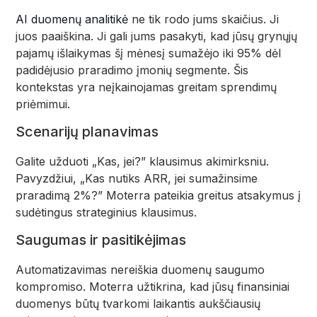
AI duomenų analitikė
ne tik rodo jums skaičius. Ji
juos paaiškina. Ji gali jums pasakyti, kad jūsų grynųjų
pajamų išlaikymas šį mėnesį sumažėjo iki 95% dėl
padidėjusio praradimo įmonių segmente. Šis
kontekstas yra neįkainojamas greitam sprendimų
priėmimui.
Scenarijų planavimas
Galite užduoti „Kas, jei?” klausimus akimirksniu.
Pavyzdžiui, „Kas nutiks ARR, jei sumažinsime
praradimą 2%?” Moterra pateikia greitus atsakymus į
sudėtingus strateginius klausimus.
Saugumas ir pasitikėjimas
Automatizavimas nereiškia duomenų saugumo
kompromiso. Moterra užtikrina, kad jūsų finansiniai
duomenys būtų tvarkomi laikantis aukščiausių