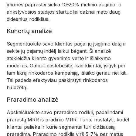
įmonės paprastai siekia 10-20% metinio augimo, o
ankstyvosios stadijos startuoliai dažnai mato daug
didesnius rodiklius.
Kohortų analizė
Segmentuokite savo klientus pagal jų įsigijimo datą ir
sekite jų pajamų indėlį laikui bėgant. Ši analizė
atskleidžia kliento gyvenimo vertę ir išlaikymo
modelius. Galbūt pastebėsite, kad klientai, įsigyti per
tam tikrą rinkodaros kampaniją, išlaiko geriau nei kiti.
Tai padeda efektyviau paskirstyti rinkodaros
biudžetą.
Praradimo analizė
Apskaičiuokite savo praradimo rodiklį, padalindami
prarastą MRR iš pradinio MRR. Turite nustatyti, kodėl
klientai palieka ir kurie segmentai turi didžiausią
praradimą. Praradimo rodiklis virš 5-7% per metus