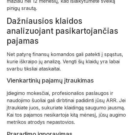
mažiau nei 12 mėnesių, kad išlaikytumėte sveiką
pinigų srautą.
Dažniausios klaidos
analizuojant pasikartojančias
pajamas
Net patyrę finansų komandos gali patekti į spąstus,
kurie iškraipo jų analizę. Vengti šių klaidų yra labai
svarbu tiksliai ataskaitai.
Vienkartinių pajamų įtraukimas
Įdiegimo mokesčiai, profesionalios paslaugos ir
naudojimo šuoliai gali dirbtinai padidinti jūsų ARR. Jei
įtraukiate juos, sukuriate klaidingą saugumo jausmą.
Kai tos pajamos nesikartoja kitą mėnesį, jūsų augimo
metrikos atrodys nepastovios.
Praradimo ignoravimas