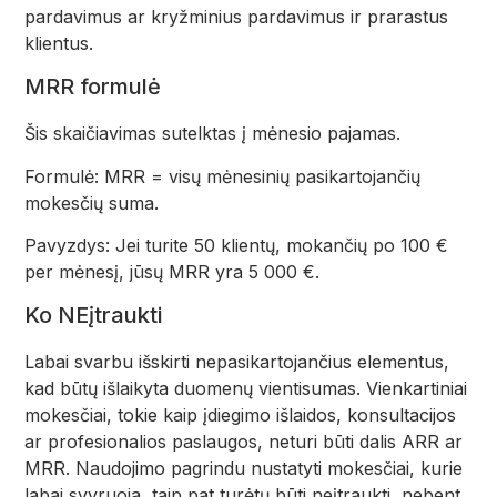
pardavimus ar kryžminius pardavimus ir prarastus
klientus.
MRR formulė
Šis skaičiavimas sutelktas į mėnesio pajamas.
Formulė: MRR = visų mėnesinių pasikartojančių
mokesčių suma.
Pavyzdys: Jei turite 50 klientų, mokančių po 100 €
per mėnesį, jūsų MRR yra 5 000 €.
Ko NEįtraukti
Labai svarbu išskirti nepasikartojančius elementus,
kad būtų išlaikyta duomenų vientisumas. Vienkartiniai
mokesčiai, tokie kaip įdiegimo išlaidos, konsultacijos
ar profesionalios paslaugos, neturi būti dalis ARR ar
MRR. Naudojimo pagrindu nustatyti mokesčiai, kurie
labai svyruoja, taip pat turėtų būti neįtraukti, nebent