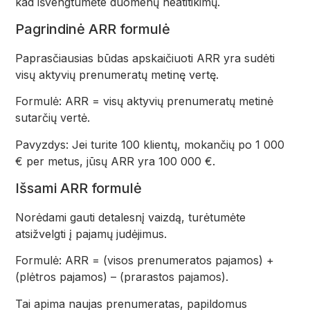
kad išvengtumėte duomenų neatitikimų.
Pagrindinė ARR formulė
Paprasčiausias būdas apskaičiuoti ARR yra sudėti
visų aktyvių prenumeratų metinę vertę.
Formulė: ARR = visų aktyvių prenumeratų metinė
sutarčių vertė.
Pavyzdys: Jei turite 100 klientų, mokančių po 1 000
€ per metus, jūsų ARR yra 100 000 €.
Išsami ARR formulė
Norėdami gauti detalesnį vaizdą, turėtumėte
atsižvelgti į pajamų judėjimus.
Formulė: ARR = (visos prenumeratos pajamos) +
(plėtros pajamos) – (prarastos pajamos).
Tai apima naujas prenumeratas, papildomus